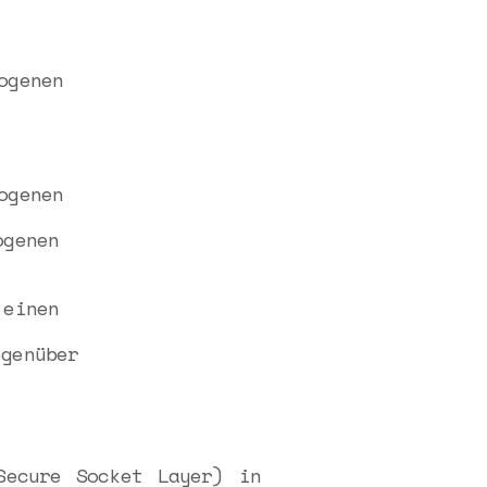
ogenen
ogenen
ogenen
,
 einen
genüber
Secure Socket Layer) in