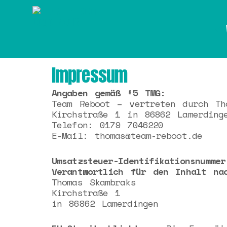
Zum
Inhalt
springen
Impressum
Angaben gemäß §5 TMG:
Team Reboot – vertreten durch Th
Kirchstraße 1 in 86862 Lamerding
Telefon: 0179 7046220
E-Mail: thomas@team-reboot.de
Umsatzsteuer-Identifikationsnumme
Verantwortlich für den Inhalt na
Thomas Skambraks
Kirchstraße 1
in 86862 Lamerdingen