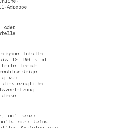
Online-
il-Adresse
 oder
stelle
eigene Inhalte
bis 10 TMG sind
cherte fremde
rechtswidrige
ng von
 diesbezügliche
tsverletzung
 diese
r, auf deren
halte auch keine
eilige Anbieter oder