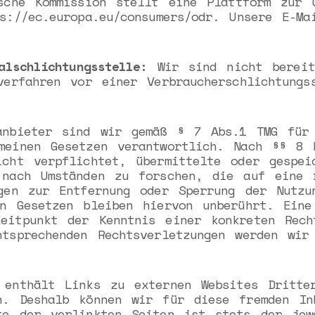
che Kommission stellt eine Plattform zur 
s://ec.europa.eu/consumers/odr. Unsere E-Ma
alschlichtungsstelle:
Wir sind nicht bereit
verfahren vor einer Verbraucherschlichtungs
nbieter sind wir gemäß § 7 Abs.1 TMG für 
meinen Gesetzen verantwortlich. Nach §§ 8 
icht verpflichtet, übermittelte oder gespei
 nach Umständen zu forschen, die auf eine 
ngen zur Entfernung oder Sperrung der Nutzu
en Gesetzen bleiben hiervon unberührt. Eine
eitpunkt der Kenntnis einer konkreten Rech
ntsprechenden Rechtsverletzungen werden wir
enthält Links zu externen Websites Dritte
n. Deshalb können wir für diese fremden In
te der verlinkten Seiten ist stets der jew