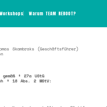
Workshops
Warum TEAM REBOOT?
omas Skambraks (Geschäftsführer)
en
r gemäß § 27a UStG
ch § 18 Abs. 2 MStV: