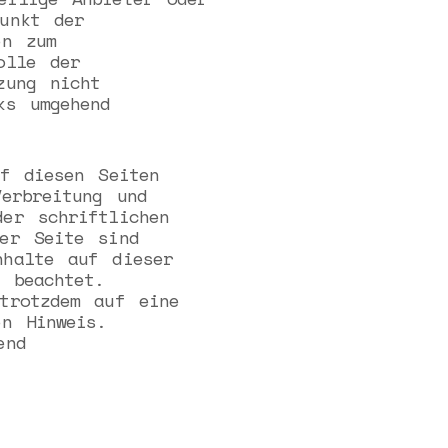
unkt der
en zum
olle der
zung nicht
ks umgehend
f diesen Seiten
Verbreitung und
er schriftlichen
ser Seite sind
nhalte auf dieser
 beachtet.
trotzdem auf eine
en Hinweis.
end